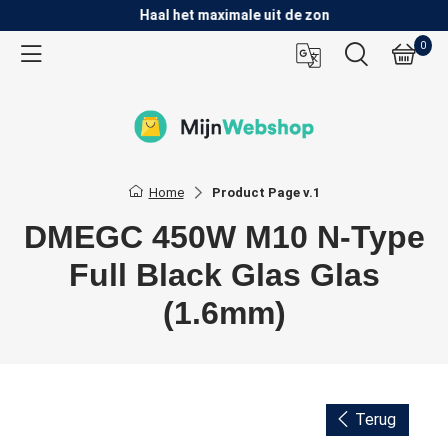
Haal het maximale uit de zon
0
Back
Producten
Thuisbatterij
Home
Product Page v.1
Omvormers
DMEGC 450W M10 N-Type
Full Black Glas Glas
Zonnepanelen
(1.6mm)
Onderconstructie
Elektronica
Terug